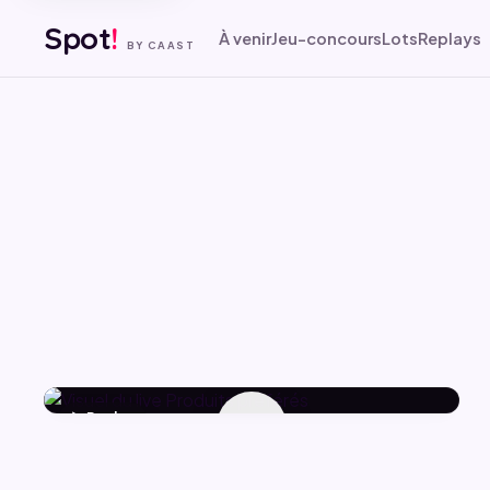
Spot
!
À venir
Jeu-concours
Lots
Replays
BY CAAST
▶ Replay
▶