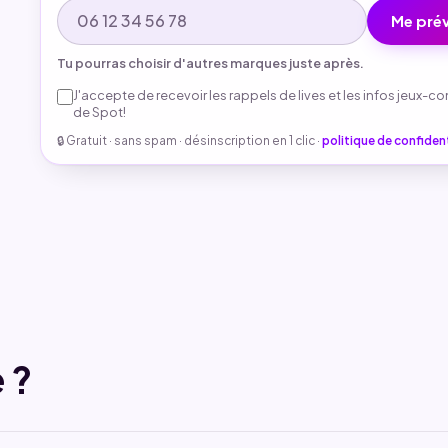
Me prév
Tu pourras choisir d'autres marques juste après.
J'accepte de recevoir les rappels de lives et les infos jeux-c
de Spot!
🔒 Gratuit · sans spam · désinscription en 1 clic ·
politique de confident
 ?