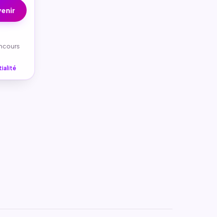
enir
oncours
ialité