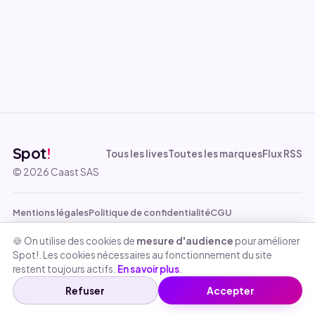
Spot
!
Tous les lives
Toutes les marques
Flux RSS
© 2026 Caast SAS
Mentions légales
Politique de confidentialité
CGU
Règlement des jeux-concours
Cookies
🍪 On utilise des cookies de
mesure d'audience
pour améliorer
Spot!. Les cookies nécessaires au fonctionnement du site
restent toujours actifs.
En savoir plus
.
Refuser
Accepter