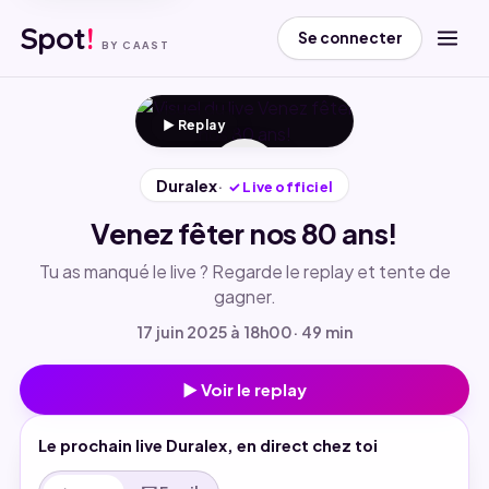
Spot
!
Se connecter
BY CAAST
▶ Replay
▶
Duralex
✓
Live officiel
Venez fêter nos 80 ans!
Tu as manqué le live ? Regarde le replay et tente de
gagner.
17 juin 2025 à 18h00
· 49 min
▶ Voir le replay
Le prochain live Duralex, en direct chez toi