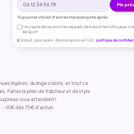
Me prév
Tu pourras choisir d'autres marques juste après.
J'accepte de recevoir les rappels de lives et les infos jeux-c
de Spot!
🔒 Gratuit · sans spam · désinscription en 1 clic ·
politique de confident
ues légères, du linge coloré, et tout ce
s. Faites le plein de fraîcheur et de style
 surprises vous attendent !
e : -10€ dès 70€ d’achat.