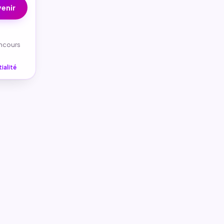
enir
oncours
ialité