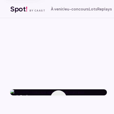
Spot
!
À venir
Jeu-concours
Lots
Replays
BY CAAST
▶ Replay
▶