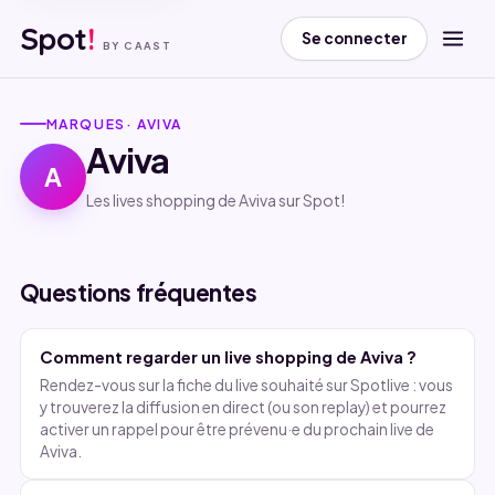
Spot
!
Se connecter
BY CAAST
MARQUES
· AVIVA
Maison
· 18 Juin
Réalisez votre projet
Aviva
cuisine avec nos
A
nouvelles cuisines
Les lives shopping de Aviva sur Spot!
▶ Revoir le live
dès 1990€
▶
Aviva
REPLAY
Questions fréquentes
Comment regarder un live shopping de Aviva ?
Rendez-vous sur la fiche du live souhaité sur Spotlive : vous
y trouverez la diffusion en direct (ou son replay) et pourrez
activer un rappel pour être prévenu·e du prochain live de
Aviva.