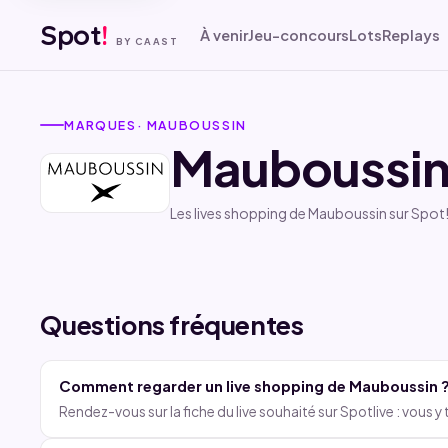
Spot
!
À venir
Jeu-concours
Lots
Replays
BY CAAST
MARQUES
· MAUBOUSSIN
Mauboussi
Bijoux
· 09 Déc
Découvrez notre
nouvelle collection «
Les lives shopping de Mauboussin sur Spot
Trop Smart » en Live
▶ Revoir le live
avec Alain Némarq
▶
REPLAY
Questions fréquentes
Comment regarder un live shopping de Mauboussin 
Rendez-vous sur la fiche du live souhaité sur Spotlive : vous y