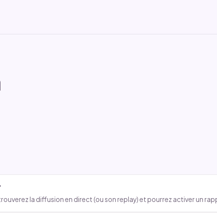
n
!
?
 trouverez la diffusion en direct (ou son replay) et pourrez activer un r