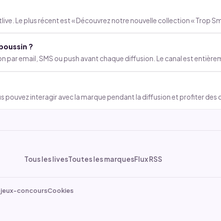
ive. Le plus récent est « Découvrez notre nouvelle collection « Trop Sm
boussin ?
ion par email, SMS ou push avant chaque diffusion. Le canal est entiè
s pouvez interagir avec la marque pendant la diffusion et profiter des 
Tous les lives
Toutes les marques
Flux RSS
 jeux-concours
Cookies