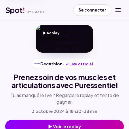
Spot
!
Se connecter
BY CAAST
▶ Replay
Decathlon
✓
Live officiel
▶
Prenez soin de vos muscles et
articulations avec Puressentiel
Tu as manqué le live ? Regarde le replay et tente de
gagner.
3 octobre 2024 à 18h30
· 38 min
▶ Voir le replay