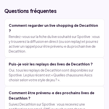
▶
▶
REPLAY
REPLAY
REPLAY
REPLAY
Questions fréquentes
Comment regarder un live shopping de Decathlon
?
Rendez-vous sur la fiche du live souhaité sur Spotlive : vous
y trouverez la diffusion en direct (ou son replay) et pourrez
activer un rappel pour être prévenu·e du prochain live de
Decathlon.
Puis-je voir les replays des lives de Decathlon ?
Oui, tous les replays de Decathlon sont disponibles sur
Spotlive. Le plus récent est « Quelles chaussures Asics
choisir selon votre style de jeu ? ».
Comment être prévenu·e des prochains lives de
Decathlon ?
Suivez Decathlon sur Spotlive : vous recevrez une