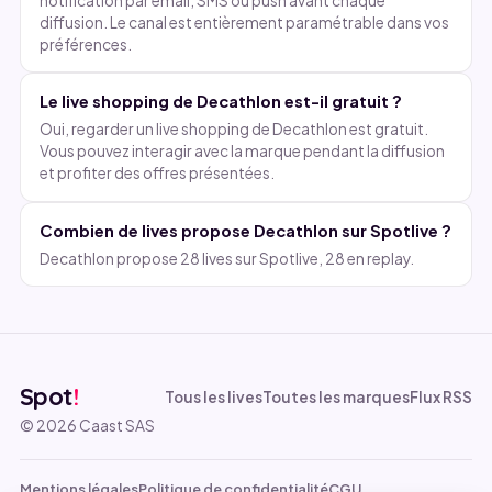
notification par email, SMS ou push avant chaque
diffusion. Le canal est entièrement paramétrable dans vos
préférences.
Le live shopping de Decathlon est-il gratuit ?
Oui, regarder un live shopping de Decathlon est gratuit.
Vous pouvez interagir avec la marque pendant la diffusion
et profiter des offres présentées.
Combien de lives propose Decathlon sur Spotlive ?
Decathlon propose 28 lives sur Spotlive, 28 en replay.
Spot
!
Tous les lives
Toutes les marques
Flux RSS
© 2026 Caast SAS
Mentions légales
Politique de confidentialité
CGU