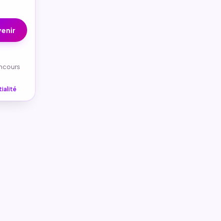
enir
oncours
ialité