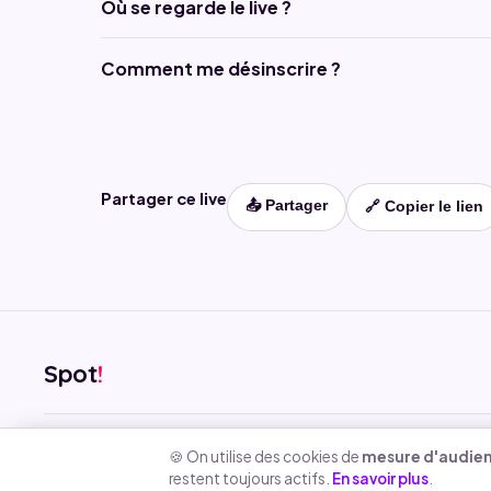
Où se regarde le live ?
Comment me désinscrire ?
Partager ce live
📤 Partager
🔗 Copier le lien
Spot
!
Mentions légales
Politique de confidentialité
CGU
Règlement des
🍪 On utilise des cookies de
mesure d'audie
restent toujours actifs.
En savoir plus
.