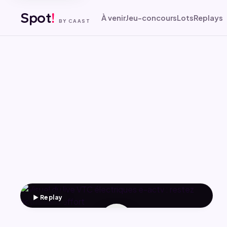
Spot
!
À venir
Jeu-concours
Lots
Replays
BY CAAST
▶ Replay
▶