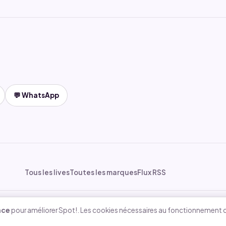
💬 WhatsApp
Tous les lives
Toutes les marques
Flux RSS
 jeux-concours
Cookies
nce
pour améliorer Spot!. Les cookies nécessaires au fonctionnement d