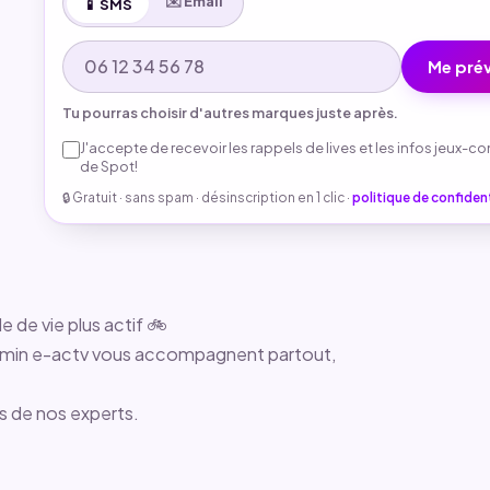
✉️ Email
📱 SMS
Me prév
Tu pourras choisir d'autres marques juste après.
J'accepte de recevoir les rappels de lives et les infos jeux-c
de Spot!
🔒 Gratuit · sans spam · désinscription en 1 clic ·
politique de confident
de vie plus actif 🚲
hemin e-actv vous accompagnent partout,
s de nos experts.